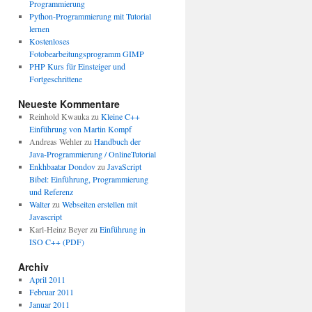
Programmierung
Python-Programmierung mit Tutorial
lernen
Kostenloses
Fotobearbeitungsprogramm GIMP
PHP Kurs für Einsteiger und
Fortgeschrittene
Neueste Kommentare
Reinhold Kwauka
zu
Kleine C++
Einführung von Martin Kompf
Andreas Wehler
zu
Handbuch der
Java-Programmierung / OnlineTutorial
Enkhbaatar Dondov
zu
JavaScript
Bibel: Einführung, Programmierung
und Referenz
Walter
zu
Webseiten erstellen mit
Javascript
Karl-Heinz Beyer
zu
Einführung in
ISO C++ (PDF)
Archiv
April 2011
Februar 2011
Januar 2011