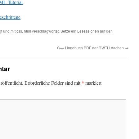
L-Tutorial
schrittene
t und mit
css
,
html
verschlagwortet. Setze ein Lesezeichen auf den
C++ Handbuch PDF der RWTH Aachen
→
tar
*
öffentlicht.
Erforderliche Felder sind mit
markiert