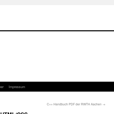
her
Impressum
C++ Handbuch PDF der RWTH Aachen
→