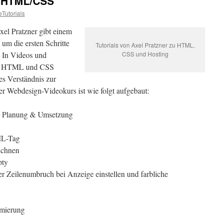
t HTML/CSS
eTutorials
el Pratzner gibt einem
um die ersten Schritte
Tutorials von Axel Pratzner zu HTML,
 In Videos und
CSS und Hosting
en HTML und CSS
des Verständnis zur
r Webdesign-Videokurs ist wie folgt aufgebaut:
f, Planung & Umsetzung
L-Tag
ichnen
pty
er Zeilenumbruch bei Anzeige einstellen und farbliche
imierung