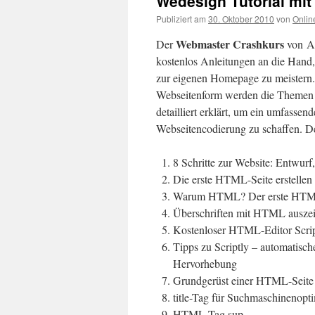
Wedesign Tutorial mi
Publiziert am
30. Oktober 2010
von
Onlin
Webmaster Crashkurs
Der
von Ax
kostenlos Anleitungen an die Hand, 
zur eigenen Homepage zu meistern.
Webseitenform werden die Them
detailliert erklärt, um ein umfassen
Webseitencodierung zu schaffen. De
8 Schritte zur Website: Entwur
Die erste HTML-Seite erstellen
Warum HTML? Der erste HTM
Überschriften mit HTML ausze
Kostenloser HTML-Editor Scri
Tipps zu Scriptly – automatisch
Hervorhebung
Grundgerüst einer HTML-Seite
title-Tag für Suchmaschinenopt
HTML-Tag sup