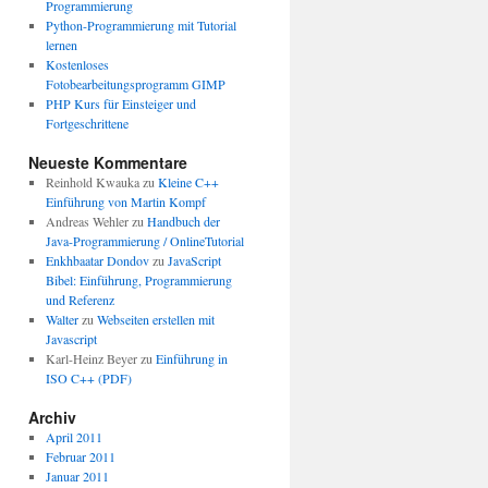
Programmierung
Python-Programmierung mit Tutorial
lernen
Kostenloses
Fotobearbeitungsprogramm GIMP
PHP Kurs für Einsteiger und
Fortgeschrittene
Neueste Kommentare
Reinhold Kwauka
zu
Kleine C++
Einführung von Martin Kompf
Andreas Wehler
zu
Handbuch der
Java-Programmierung / OnlineTutorial
Enkhbaatar Dondov
zu
JavaScript
Bibel: Einführung, Programmierung
und Referenz
Walter
zu
Webseiten erstellen mit
Javascript
Karl-Heinz Beyer
zu
Einführung in
ISO C++ (PDF)
Archiv
April 2011
Februar 2011
Januar 2011