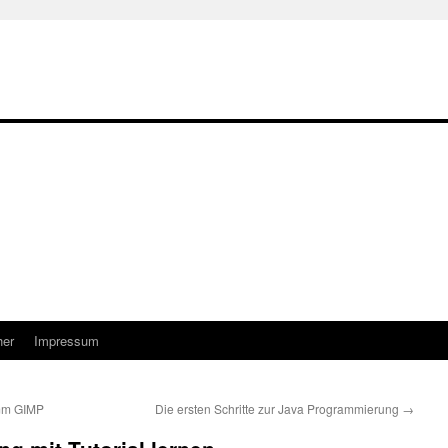
her
Impressum
mm GIMP
Die ersten Schritte zur Java Programmierung
→