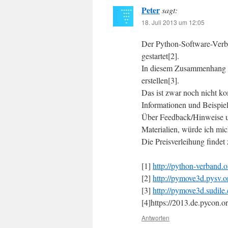
Peter
sagt:
18. Juli 2013 um 12:05
Der Python-Software-Verb
gestartet[2].
In diesem Zusammenhang h
erstellen[3].
Das ist zwar noch nicht ko
Informationen und Beispiel
Über Feedback/Hinweise un
Materialien, würde ich mic
Die Preisverleihung findet
[1]
http://python-verband.o
[2]
http://pymove3d.pysv.
[3]
http://pymove3d.sudile
[4]https://2013.de.pycon.or
Antworten