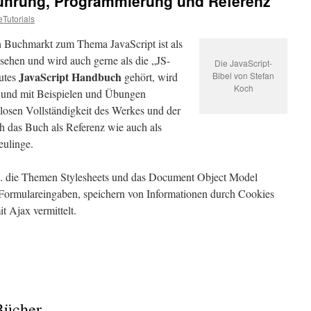
nführung, Programmierung und Referenz
eTutorials
n Buchmarkt zum Thema JavaScript ist als
sehen und wird auch gerne als die „JS-
Die JavaScript-
JavaScript Handbuch
gutes
gehört, wird
Bibel von Stefan
Koch
lt und mit Beispielen und Übungen
losen Vollständigkeit des Werkes und der
ch das Buch als Referenz wie auch als
eulinge.
a. die Themen Stylesheets und das Document Object Model
rmulareingaben, speichern von Informationen durch Cookies
t Ajax vermittelt.
Bücher