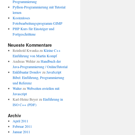
Programmierung
Python-Programmierung mit Tutorial
lernen
Kostenloses
Fotobearbeitungsprogramm GIMP
PHP Kurs für Einsteiger und
Fortgeschrittene
Neueste Kommentare
Reinhold Kwauka
zu
Kleine C++
Einführung von Martin Kompf
Andreas Wehler
zu
Handbuch der
Java-Programmierung / OnlineTutorial
Enkhbaatar Dondov
zu
JavaScript
Bibel: Einführung, Programmierung
und Referenz
Walter
zu
Webseiten erstellen mit
Javascript
Karl-Heinz Beyer
zu
Einführung in
ISO C++ (PDF)
Archiv
April 2011
Februar 2011
Januar 2011