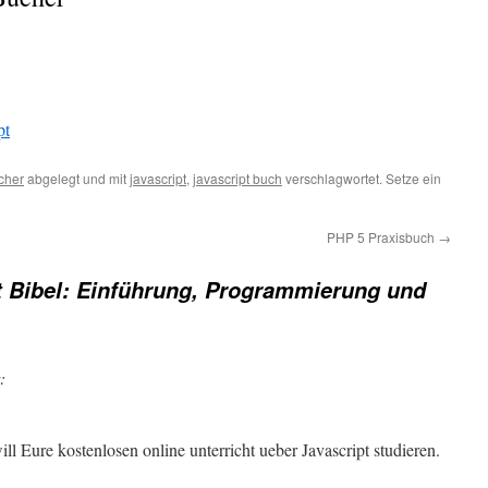
pt
cher
abgelegt und mit
javascript
,
javascript buch
verschlagwortet. Setze ein
PHP 5 Praxisbuch
→
t Bibel: Einführung, Programmierung und
:
ll Eure kostenlosen online unterricht ueber Javascript studieren.